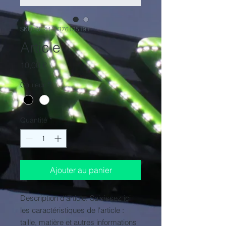
SKU : 364115376135191
Article
Prix
10,00 €
Couleur
*
Quantité
*
Ajouter au panier
Description d'article. Saisissez ici 
les caractéristiques de l'article : 
taille, matière et autres informations 